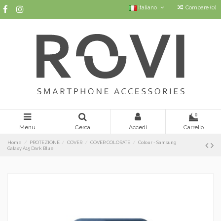
Italiano
Compare (
0
)
0
Menu
Cerca
Accedi
Carrello
Home
PROTEZIONE
COVER
COVER COLORATE
Colour - Samsung
Galaxy A15 Dark Blue