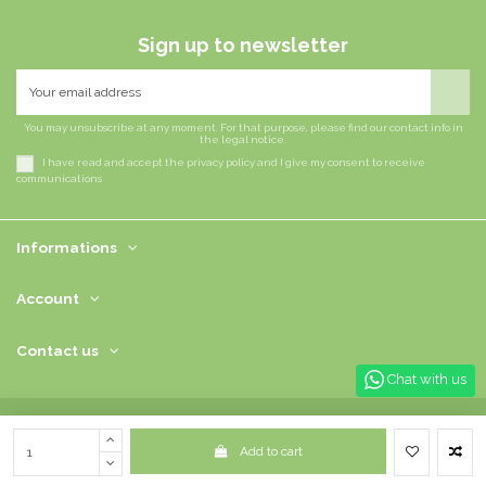
Sign up to newsletter
You may unsubscribe at any moment. For that purpose, please find our contact info in
the legal notice.
I have read and accept the privacy policy and I give my consent to receive
communications
Informations
Account
Contact us
Chat with us
© 2022 | IC Trading Srl | VAT 15132711001 | REA: RM - 1569912 |
Your privacy
preferences
Add to cart