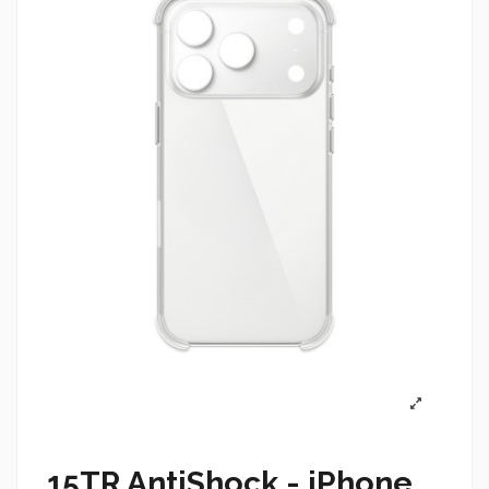
15TR AntiShock - iPhone