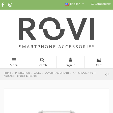
English
Compare (
0
)
0
Menu
Search
Sign in
Cart
Home
PROTECTION
CASES
COVER TRASPARENTI
ANTISHOCK
15TR
AntiShock - iPhone 17 ProMax