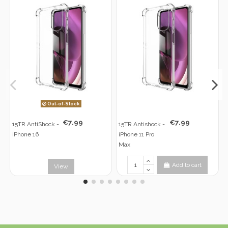
Out-of-Stock
€7.99
€7.99
15TR AntiShock -
15TR Antishock -
iPhone 16
iPhone 11 Pro
Max
Add to cart
View